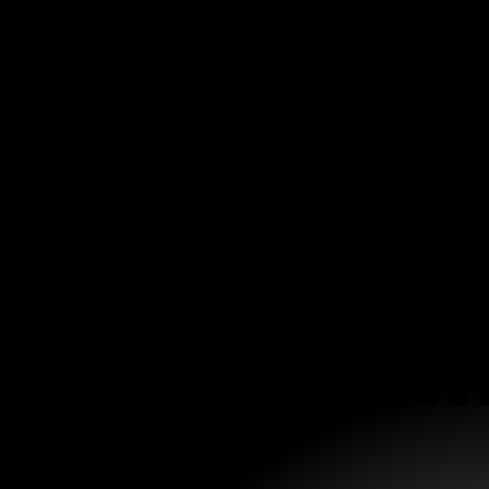
De m
De m
Hola: