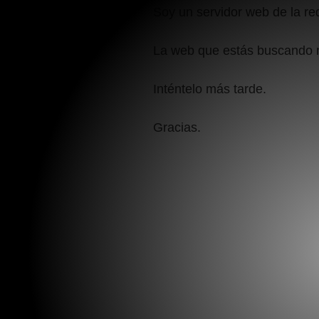
Soy un servidor web de la r
La web que estás buscando 
Inténtelo más tarde.
Gracias.