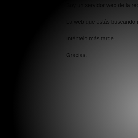
Soy un servidor web de la r
La web que estás buscando 
Inténtelo más tarde.
Gracias.