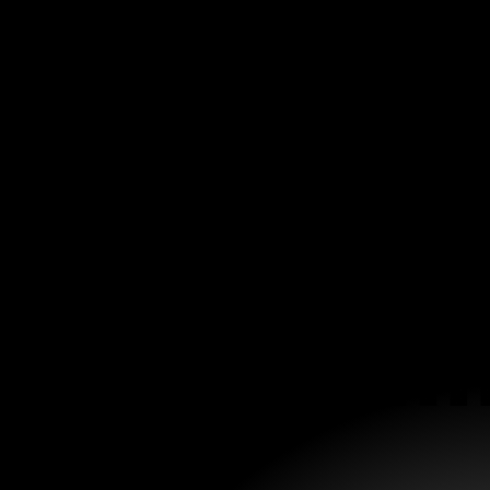
De m
De m
Hola: