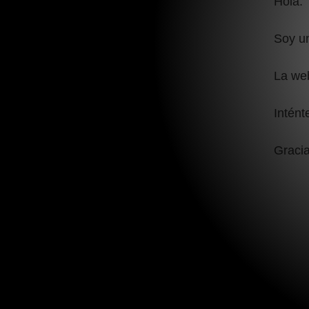
Hola:
Soy un
La we
Intént
Gracia