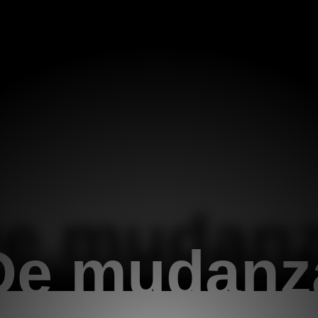
e mudan
De mudanz