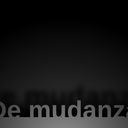
e mudan
De mudanz