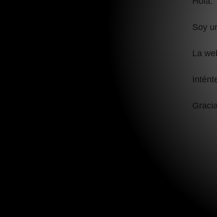
Hola:
Soy un
La we
Intént
Gracia