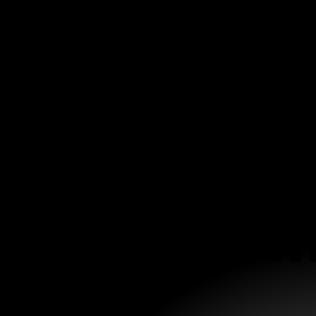
De m
De m
Hola: