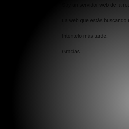
Soy un servidor web de la r
La web que estás buscando 
Inténtelo más tarde.
Gracias.