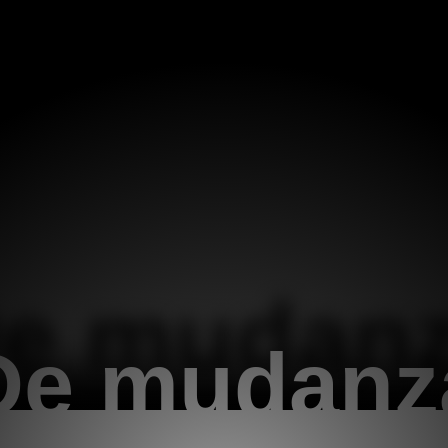
e mudan
De mudanz