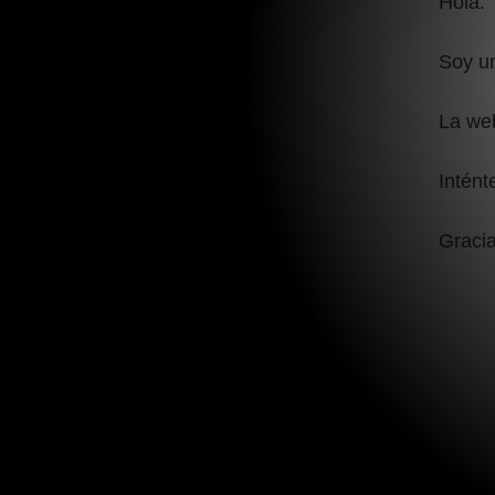
Hola:
Soy un
La we
Intént
Gracia