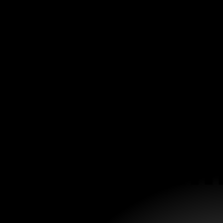
De m
De m
Hola: